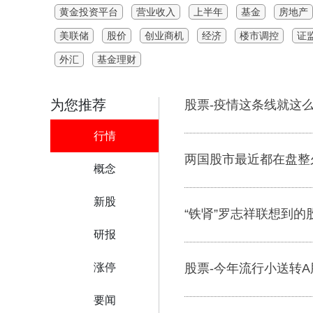
黄金投资平台
营业收入
上半年
基金
房地产
美联储
股价
创业商机
经济
楼市调控
证
外汇
基金理财
为您推荐
股票-疫情这条线就这
行情
两国股市最近都在盘整
概念
新股
“铁肾”罗志祥联想到的
研报
涨停
股票-今年流行小送转A
要闻