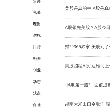
公募
美股是真的牛 A股是真的
私募
理财
A股领先美股？A股今
信托
财经365独家-美股到
排行
融资
美股凶猛A股“迎难而上
创业
动态
“风电第一股”：面值退
观点
越南大米出口令取消 
保险