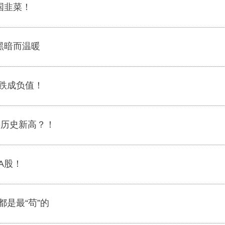
国韭菜！
黑暗而温暖
跌成负值！
要历史新高？！
A股！
是最“苟”的