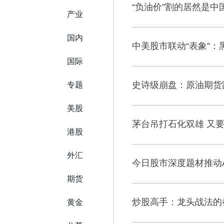
“负油价”割的居然是中
产业
国内
中美股市联动“表象”：
国际
史诗级崩盘：原油期货
专题
美股
茅台吊打石化双雄 又
港股
外汇
今日股市深度题材推动
期货
炒股高手：龙头战法的都
黄金