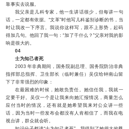
靠事实去说服。
我父亲是儿科专家，他一生讲话很少，但每讲一句
话，一定都有依据。“文革”时他写儿科鉴别诊断的书，当
时让我改一下序言。我说你这样写，跟不上形势，起码
得加几句。他回了我一句：“加了干什么？”父亲对我的影
响是很大的。
04
士为知己者死
2003 年非典期间，国务院副总理、国务院防治非典
指挥部总指挥、卫生部长（临时兼任）吴仪给钟南山留
下了非常强烈的印象：
在最困难的时候，她敢负责任。她信任我，我就一
定要干好。吴仪一个是让我来向她汇报情况，商量怎么
应付当时的情况，还有就是她希望我来对公众讲一些
话，因为当时一些发布会都没有人肯相信了，而我在电
视台讲，群众就会听。
知识分子都讲“士为知己者死”，我得到了她很大的尊