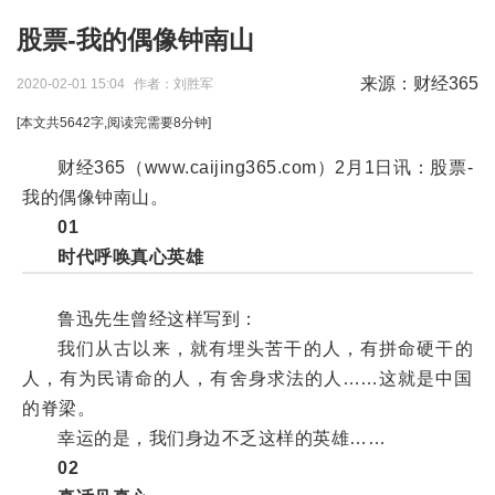
股票-我的偶像钟南山
来源：财经365
2020-02-01 15:04
作者：刘胜军
[本文共
5642
字,阅读完需要
8
分钟]
财经365（www.caijing365.com）2月1日讯：
股票-
我的偶像钟南山。
01
时代呼唤真心英雄
鲁迅先生曾经这样写到：
我们从古以来，就有埋头苦干的人，有拼命硬干的
人，有为民请命的人，有舍身求法的人……这就是中国
的脊梁。
幸运的是，我们身边不乏这样的英雄……
02