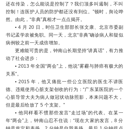
还在传染，怎么能说是控制了？我们顶多叫遏制，不叫
控制！连医护人员的防护都还没有到位。”顿时，舆论哗
然。由此，“非典”真相才一点点揭开。
• 4 月 20 日，时任卫生部部长张文康、北京市委副
书记孟学农被免职。同一天，北京“非典”确诊病人和疑似
病例较之前一天成倍增加。
更难能可贵的是，钟南山长期坚持“讲真话”，有力推
动了社会进步：
• 2013 年全国“两会”上，他说“雾霾与肺癌有极大的
关系”。
• 2015 年，他又痛批一些公立医院的医生不讲医
德、违规使用心脏支架创收的行为：“广东某医院的一个
心脏导管大夫为病人做冠状动脉照影，本来问题不大，
但是最后给放了 5 个支架。”
• 他同样看不惯那些发言“走过场”的代表。在某一
年“两会”上，钟南山忍不住说：“现在大家的发言，8 分
钟是肯定和表扬，2 分钟是自我表扬，最后 1 分钟提点