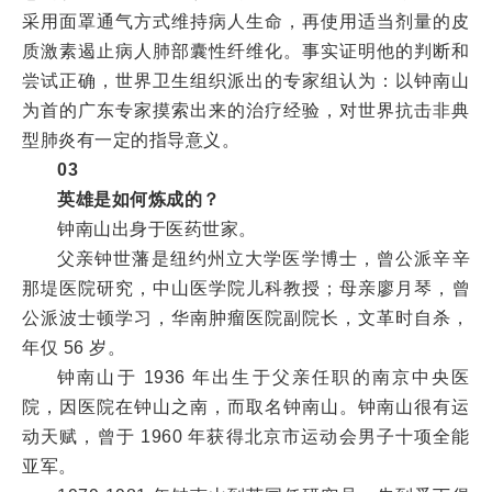
采用面罩通气方式维持病人生命，再使用适当剂量的皮
质激素遏止病人肺部囊性纤维化。事实证明他的判断和
尝试正确，世界卫生组织派出的专家组认为：以钟南山
为首的广东专家摸索出来的治疗经验，对世界抗击非典
型肺炎有一定的指导意义。
03
英雄是如何炼成的？
钟南山出身于医药世家。
父亲钟世藩是纽约州立大学医学博士，曾公派辛辛
那堤医院研究，中山医学院儿科教授；母亲廖月琴，曾
公派波士顿学习，华南肿瘤医院副院长，文革时自杀，
年仅 56 岁。
钟南山于 1936 年出生于父亲任职的南京中央医
院，因医院在钟山之南，而取名钟南山。钟南山很有运
动天赋，曾于 1960 年获得北京市运动会男子十项全能
亚军。