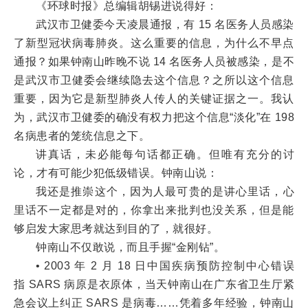
《环球时报》总编辑胡锡进说得好：
武汉市卫健委今天凌晨通报，有 15 名医务人员感染
了新型冠状病毒肺炎。这么重要的信息，为什么不早点
通报？如果钟南山昨晚不说 14 名医务人员被感染，是不
是武汉市卫健委会继续隐去这个信息？之所以这个信息
重要，因为它是新型肺炎人传人的关键证据之一。我认
为，武汉市卫健委的确没有权力把这个信息“淡化”在 198
名病患者的笼统信息之下。
讲真话，未必能每句话都正确。但唯有充分的讨
论，才有可能少犯低级错误。钟南山说：
我还是推崇这个，因为人最可贵的是讲心里话，心
里话不一定都是对的，你拿出来批判也没关系，但是能
够启发大家思考就达到目的了，就很好。
钟南山不仅敢说，而且手握“金刚钻”。
• 2003 年 2 月 18 日中国疾病预防控制中心错误
指 SARS 病原是衣原体，当天钟南山在广东省卫生厅紧
急会议上纠正 SARS 是病毒……凭着多年经验，钟南山