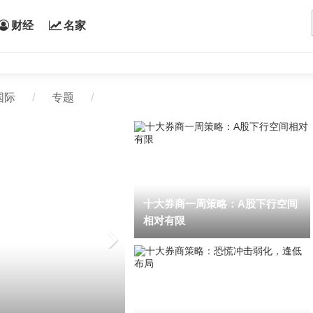
财经
名家
国际
/
专题
/
十大券商一周策略：A股下行空间
相对有限