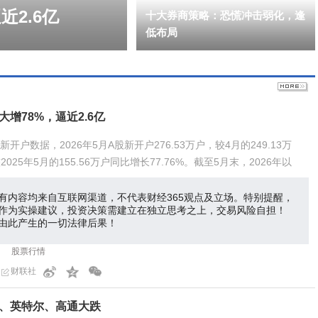
近2.6亿
十大券商策略：恐慌冲击弱化，逢
低布局
增78%，逼近2.6亿
开户数据，2026年5月A股新开户276.53万户，较4月的249.13万
较2025年5月的155.56万户同比增长77.76%。截至5月末，2026年以
9.68万户，同
有内容均来自互联网渠道，不代表财经365观点及立场。特别提醒，
作为实操建议，投资决策需建立在独立思考之上，交易风险自担！
由此产生的一切法律后果！
股票行情
财联社
D、英特尔、高通大跌