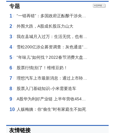
专题
1
/
“一错再错”：多国政府正酝酿干涉央行“独立性”？
2
/
外围大跌，A股成长股压力山大
3
/
我在县城月入过万：生活无忧，也有遗憾
4
/
雪松200亿涉众募资调查：灰色通道“背后”
5
/
“年味儿”如何找？2022春节消费大盘点！
6
/
股票行情|别了！维维豆奶！
7
/
理想汽车上市最新消息：通过上市聆讯！
8
/
股票入门基础知识-小米需要造车
9
/
A股华为利好产业链 上半年营收4540亿元！
10
/
人贩梅姨：你“偷生”时有家庭生不如死
友情链接