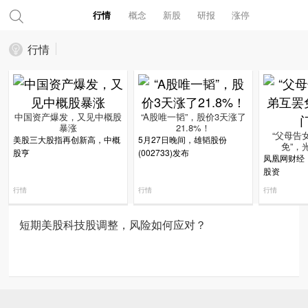
行情
概念
新股
研报
涨停
行情
中国资产爆发，又见中概股
“A股唯一韬”，股价3天涨了
暴涨
21.8%！
“父母告
美股三大股指再创新高，中概
5月27日晚间，雄韬股份
免”，
股亨
(002733)发布
凤凰网财经
股资
行情
行情
行情
短期美股科技股调整，风险如何应对？