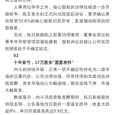
再无缓和空间。
人事席位争夺之外，核心股权的法律拉锯进一步升
级纷争。陈五奎夫妇正式向法院提起诉讼，要求确认奥
欣投资53.6%的核心股权归其所有，直接撼动陈琛的控
股根基。
至此，拓日新能陷入双重治理僵局：董事会席位轮
番争夺导致管理层濒临撕裂，股权诉讼拉锯让公司实控
权彻底处于不确定状态。
02
十年首亏，17万股东“瑟瑟发抖”
内斗的持续升级，正将一切不确定性转化为二级市
场的沉重代价。公司治理动荡、经营停滞的负面消息持
续发酵，资本市场信心大幅崩塌，股价连续下挫、市值
大幅蒸发。
数据显示，内斗消息密集发酵期间，拓日新能股价
持续走弱，公告落地当日股价一度逼近跌停，收盘大跌
超8%，单日市值蒸发高达5.9亿元。