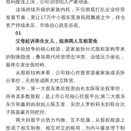
戏码接连上演，公司治理陷入严重动荡。
这场持续升级的家族内耗，不仅彻底打乱企业经营
发展节奏，更让17万中小股东置身风雨飘摇之中，持仓
资产持续承压，市场信心跌至谷底。
01
父母起诉亲生女儿，姐弟两人互相罢免
本轮纷争的核心根源，是家族拆分式股权架构带来
的制衡隐患，叠加两代经营理念冲突、业绩压力催化，
最终引发全面对峙。
从股权结构来看，公司核心控股资源被家族成员拆
分掌控，天然形成两大对立阵营。
其中，第一大股东奥欣投资由长女陈琛全权掌控，
持有其多数股权，是上市公司核心控股平台;第二大股东
东方和鑫则由创始人陈五奎、实控人李粉莉夫妇联合次
子陈嘉豪共同把控。
两大持股平台势力均衡、互不统属，从股权根源上
形成了相互制衡、相互对立的格局，为内斗爆发埋下制