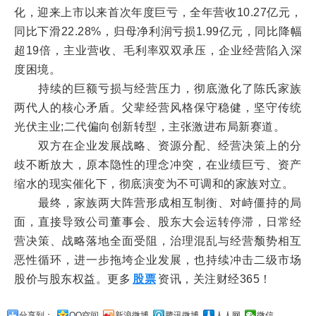
化，迎来上市以来首次年度巨亏，全年营收10.27亿元，
同比下滑22.28%，归母净利润亏损1.99亿元，同比降幅
超19倍，主业营收、毛利率双双承压，企业经营陷入深
度困境。
持续的巨额亏损与经营压力，彻底激化了陈氏家族
两代人的核心矛盾。父辈经营风格保守稳健，坚守传统
光伏主业;二代偏向创新转型，主张激进布局新赛道。
双方在企业发展战略、资源分配、经营决策上的分
歧不断放大，原本隐性的理念冲突，在业绩巨亏、资产
缩水的现实催化下，彻底演变为不可调和的家族对立。
最终，家族两大阵营形成相互制衡、对峙僵持的局
面，直接导致公司董事会、股东大会运转停滞，日常经
营决策、战略落地全面受阻，治理混乱与经营颓势相互
恶性循环，进一步拖垮企业发展，也持续冲击二级市场
股价与股东权益。更多
股票
资讯，关注财经365！
分享到：
QQ空间
新浪微博
腾讯微博
人人网
微信