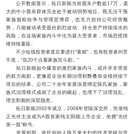
公开数据显示，拓日新能当前股东户数超17万，庞
大的中小股东群体完全处于被动弱势地位。既无法干预
家族股权纷争与管理层博弈，也无力扭转公司经营颓
势，只能被动承受股价剧烈波动、持仓资产持续缩水的
风险，在这场家族内斗中沦为最大受害者，市场恐慌情
绪持续蔓延。
不少短线投资者直言要进行“索赔”，也有投资者叫苦
不迭，“花20个点看家族宫斗剧。”
拓日新能如今爆发的激烈家族内斗，或许并非突发
的权力闹剧，更像是企业长期治理积弊叠加业绩持续下
滑后的结果。公司二十余年发展深度绑定陈氏家族，家
族式治理模式成就了企业的崛起，也埋下了治理混乱、
理念割裂的深层隐患。
拓日新能2002年成立，2008年登陆深交所，凭借纯
正光伏主业成为A股首家纯太阳能上市企业，坐拥“光伏
第一股”称号。
发展初期，依托创始人陈五奎夫妇的技术突破与市