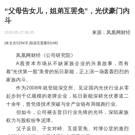
“父母告女儿，姐弟互罢免”，光伏豪门内
斗
来源：凤凰网财经
2026-05-27 09:35
[本文共
5294
字,阅读完需要
8
分钟]
凤凰网财经《公司研究院》
A股资本市场从不缺家族企业的兴衰故事，而有
着“光伏第一股”美誉的拓日新能，正上演一场轰轰烈烈的
家族内斗。
作为2008年就登陆深交所、见证国内光伏行业从零
起步到千亿规模的老牌企业，拓日新能深耕光伏赛道二
十余年，曾凭借技术突破与全产业链布局领跑行业。
但如今，公司褪去昔日行业先锋的光环，深陷家族
权力与股权纷争泥潭。
父子反目、子女对峙、互提罢免、对簿公堂的激烈