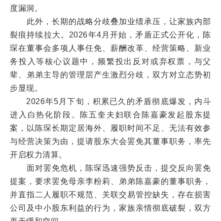
度漏洞。
此外，长期的战略分歧叠加业绩承压，让家族内部
裂痕持续拉大。2026年4月开始，矛盾正式公开化，陈
琛在董事会多项人事任免、薪酬改革、经营策略、新业
务投入等核心议题中，频繁投出反对或弃权票，与父
辈、弟弟主导的管理层产生激烈分歧，双方对立态势初
步显现。
2026年5月下旬，积累已久的矛盾彻底爆发，内斗
进入白热化阶段。陈五奎夫妇联合陈嘉豪发起股东提
案，以陈琛长期定居海外、履职时间不足、无法有效参
与经营决策为由，提请股东大会罢免其董事职务，率先
开启权力清算。
面对罢免危机，陈琛迅速强势反击，提交反向罢免
提案，要求罢免母亲李粉莉、弟弟陈嘉豪的董事职务，
并直指二人履职不规范、关联交易管控缺失，存在损害
公司及中小股东利益的行为，家族亲情彻底破裂，双方