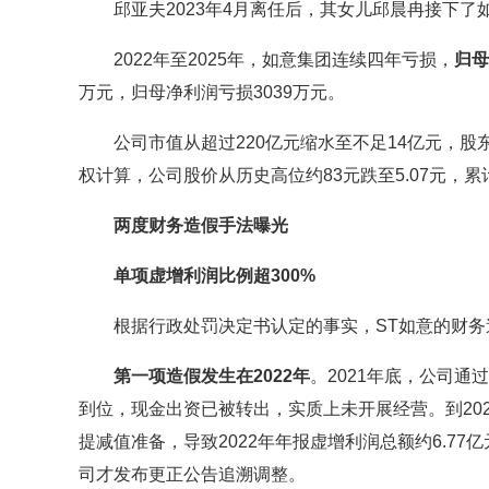
邱亚夫2023年4月离任后，其女儿邱晨冉接下了
2022年至2025年，如意集团连续四年亏损，
归母
万元，归母净利润亏损3039万元。
公司市值从超过220亿元缩水至不足14亿元，股东户
权计算，公司股价从历史高位约83元跌至5.07元，累
两度财务造假手法曝光
单项虚增利润比例超300%
根据行政处罚决定书认定的事实，ST如意的财务
第一项造假发生在2022年
。2021年底，公司通
到位，现金出资已被转出，实质上未开展经营。到20
提减值准备，导致2022年年报虚增利润总额约6.77亿
司才发布更正公告追溯调整。