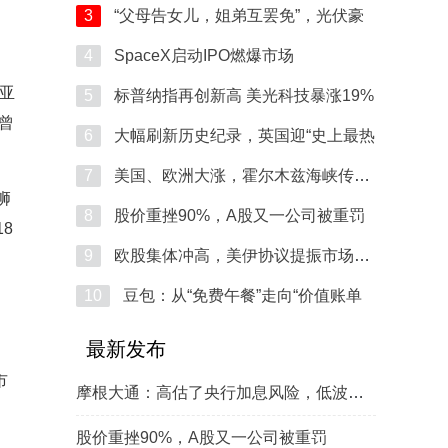
3
“父母告女儿，姐弟互罢免”，光伏豪
4
SpaceX启动IPO燃爆市场
邱亚
5
标普纳指再创新高 美光科技暴涨19%
曾
6
大幅刷新历史纪录，英国迎“史上最热
7
美国、欧洲大涨，霍尔木兹海峡传来利
狮
8
股价重挫90%，A股又一公司被重罚
8
9
欧股集体冲高，美伊协议提振市场情绪
10
豆包：从“免费午餐”走向“价值账单
最新发布
市
摩根大通：高估了央行加息风险，低波动股票或
股价重挫90%，A股又一公司被重罚