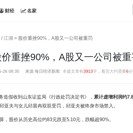
财经
名家
/
江湖
> 股价重挫90%，A股又一公司被重罚
股价重挫90%，A股又一公司被重
5-26 08:35
来源:每日经济新闻
本篇文章有
3913
字，看完大约需要
6
分
两度财务造假收到山东证监局《行政处罚决定书》，
累计虚增利润约7.8
股东邱亚夫与女儿邱晨冉双双受罚，邱亚夫被终身市场禁入。
，股价从历史高位约83元跌至5.10元，跌幅超90%。