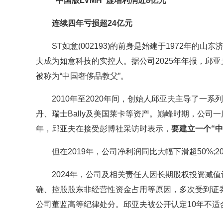
“中国版LVMH”虚增利润近8亿元
连续四年亏损超24亿元
ST如意(002193)的前身是始建于1972年的山东
夫成为如意科技的实控人。据公司2025年年报，邱
被称为“中国奢侈品教父”。
2010年至2020年间，创始人邱亚夫主导了一系列
丹、瑞士Bally及美国莱卡等资产。巅峰时期，公司一
年，邱亚夫在接受彭博社采访时表示，
要建立一个“中
但在2019年，公司净利润同比大幅下滑超50%;20
2024年，公司及相关责任人因长期股权投资减值
确、控股股东非经营性资金占用等原因，多次受到证
公司董监高等纪律处分。邱亚夫被公开认定10年不适