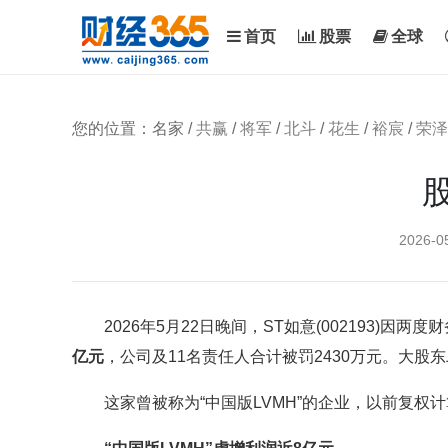
首页
股票
全球
您的位置：名家 /
共赢
/
将军
/
北斗
/
花生
/
裕宸
/
荣泽
2026-0
2026年5月22日晚间，ST如意(002193)因
亿元
，公司及11名责任人合计被罚2430万元。大
这家曾被称为“中国版LVMH”的企业，以前复权计算