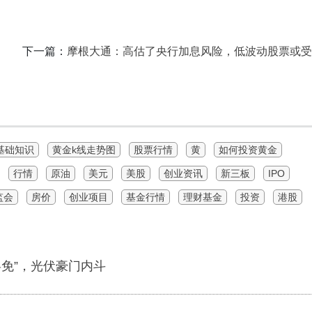
下一篇：
摩根大通：高估了央行加息风险，低波动股票或受
基础知识
黄金k线走势图
股票行情
黄
如何投资黄金
行情
原油
美元
美股
创业资讯
新三板
IPO
监会
房价
创业项目
基金行情
理财基金
投资
港股
罢免”，光伏豪门内斗