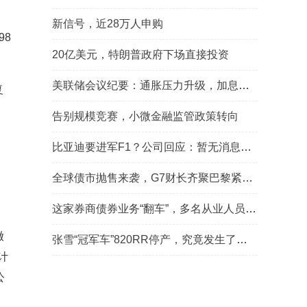
新信号，近28万人申购
98
20亿美元，特朗普政府下场直接投资
美联储会议纪要：通胀压力升级，加息呼声有所
复
告别规模竞赛，小微金融监管政策转向
比亚迪要进军F1？公司回应：暂无消息可透露
全球债市抛售来袭，G7财长齐聚巴黎紧急商讨对策
这家券商债券业务“翻车”，多名从业人员被追
缴
张雪“冠军车”820RR停产，究竟发生了什么？
计
公