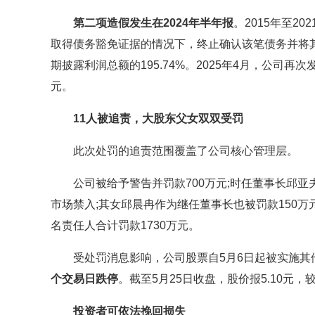
第二项造假发生在2024年半年报
。2015年至2
取得债务豁免证据的情况下，终止确认该笔债务并将其转
期披露利润总额的195.74%。2025年4月，公司
元。
11人被追责，大股东父女双双受罚
此次处罚的追责范围覆盖了公司核心管理层。
公司被给予警告并罚款700万元;时任董事长邱亚夫
市场禁入;其女邱晨冉作为继任董事长也被罚款150万
名责任人合计罚款1730万元。
受处罚消息影响，公司股票自5月6日起被实施其他风
个交易日跌停
。截至5月25日收盘，股价报5.10元，
投资者可依法挽回损失