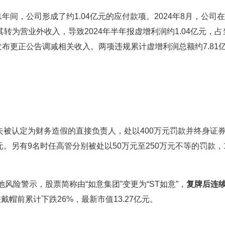
021年间，公司形成了约1.04亿元的应付款项。2024年8月，公司
为营业外收入，导致2024年半年报虚增利润约1.04亿元，占
再次发布更正公告调减相关收入。两项违规累计虚增利润总额约7.81
被认定为财务造假的直接负责人，处以400万元罚款并终身证
元。另有9名时任高管分别被处以50万元至250万元不等的罚款，
险警示，股票简称由“如意集团”变更为“ST如意”，
复牌后连续
较戴帽前累计下跌26%，最新市值13.27亿元。