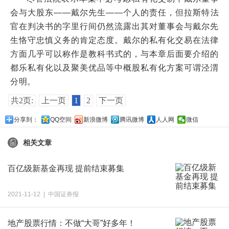
会与大股东——戴尔先生——个人的责任，但拉斯特法
官在判决书的字里行间仍然流露出其对董事会与戴尔先
生恪守忠慎义务的肯定态度。戴尔的私有化交易在法律
方面几乎可以称作是教科书式的，与本章后面要介绍的
都乐私有化以及聚美优品等中概股私有化方案可谓泾渭
分明。
共2页:
上一页
1
2
下一页
分享到：
QQ空间
新浪微博
腾讯微博
人人网
微信
相关文章
百亿级新基金再现 提前结束募集
2021-11-12 | 中国证券报
地产股票行情：不做“大哥”好多年！