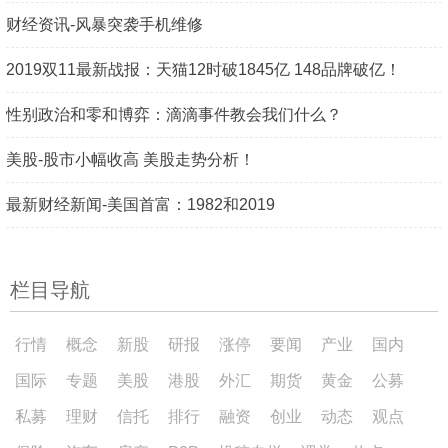
财经资讯-风暴突袭手机维修
2019双11最新战报：天猫12时破1845亿 148品牌破亿！
性别政治和零和博弈：滴滴事件教会我们什么？
美股-股市小幅收高 美股走势分析！
最新财经新闻-美国首富：1982和2019
栏目导航
行情
概念
新股
研报
涨停
要闻
产业
国内
国际
专题
美股
港股
外汇
期货
黄金
公募
私募
理财
信托
排行
融资
创业
动态
观点