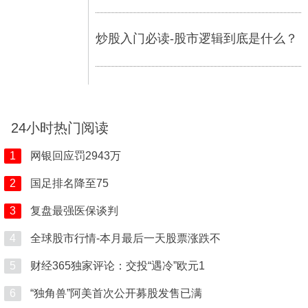
炒股入门必读-股市逻辑到底是什么？
24小时热门阅读
1
网银回应罚2943万
2
国足排名降至75
3
复盘最强医保谈判
4
全球股市行情-本月最后一天股票涨跌不
5
财经365独家评论：交投“遇冷”欧元1
6
“独角兽”阿美首次公开募股发售已满