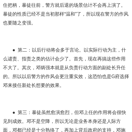
住把柄，暴徒往前，警方就后退的场景估计不会再上演了。
暴徒的性质已经不是当初那样“温和”了，所以现在警方的作风
也要随之变强。
● 第二：以后行动将会多于言论。以实际行动为主，什
么谴责、指责之类的估计会少了。首先，现在再搞这些作用
不大了。其次，邓炳强本就是从负责行动方面的副处长升任
的。所以以后警方的作风会更注重实效，这恐怕也是G府选择
邓来接任新处长想要的效果。
● 第三：暴徒虽然愈演愈烈，但邓上任的作用将会很快
见到成效。邓不是空降，所以无论是业务本身还是人际方
面，邓都已经是十分熟络了，再加上背后政府的支持，邓施