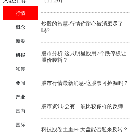
为您推荐
（11.29）
行情
炒股的智慧-行情你耐心被消磨尽了
概念
吗?
新股
股市分析-这只明星股用7个跌停板让
研报
股价腰斩？
涨停
股市行情最新消息-这股票可捡漏吗？
要闻
产业
股市资讯-会有一波比较像样的反弹
国内
国际
科技股卷土重来 大盘能否迎来反转？