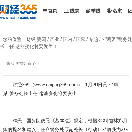
首页
股票
学股
名家
您的位置：财经
要闻
/
产业
/
国内
/
国际
/
专题
/ > ”鹰派”警务处
长上任 这些变化将要发生！
来源:财经365昆仑
财经365（www.caijing365.com）11月20日讯："鹰
派"警务处长上任 这些变化将要发生！
昨天，国务院依照《基本法》规定，根据XG特首林郑月
娥的提名和建议，任命警务处原副处长（行动）邓炳强为XG