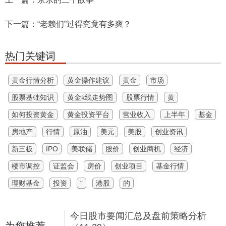
下一篇：
“老赖们”过得究竟有多爽？
热门关键词
黄金行情分析
黄金操作建议
黄金
市场
股票基础知识
黄金k线走势图
股票行情
黄
如何投资黄金
黄金投资平台
营业收入
上半年
基金
房地产
行情
原油
美元
美股
创业资讯
新三板
IPO
美联储
股价
创业商机
经济
楼市调控
证监会
房价
创业项目
基金行情
理财基金
投资
“
港股
的
今日股市要闻汇总及盘前策略分析