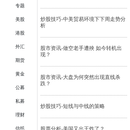
专题
炒股技巧-中美贸易环境下下周走势分
美股
析
港股
外汇
股市资讯-做空老手遭殃 如今转机出
现？
期货
黄金
股市资讯-大盘为何突然出现直线杀
跌？
公募
私募
炒股技巧-短线与中线的策略
理财
信托
股票分析-美国又出王炸了？