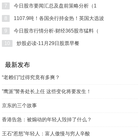
7
今日股市要闻汇总及盘前策略分析（1
8
1107.9吨！各国央行持金热！英国大选波
9
今日股市行情分析-财经365股市猛料（
10
炒股必读-11月29日股票早餐
最新发布
“老赖们”过得究竟有多爽？
”鹰派”警务处长上任 这些变化将要发生！
京东的三个故事
香港告急：被煽动的年轻人毁掉了什么？
王石“惹怒”年轻人：富人傲慢与穷人辛酸