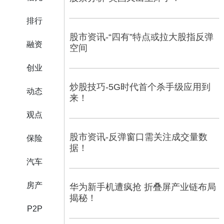
排行
股市资讯-“四有”特点或拉大股指反弹
融资
空间
创业
炒股技巧-5G时代首个杀手级应用到
动态
来！
观点
股市资讯-反弹窗口需关注成交量数
保险
据！
汽车
房产
华为新手机遭疯抢 折叠屏产业链布局
揭秘！
P2P