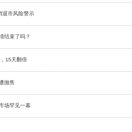
销退市风险警示
情结束了吗？
，15天翻倍
遭抛售
市场罕见一幕