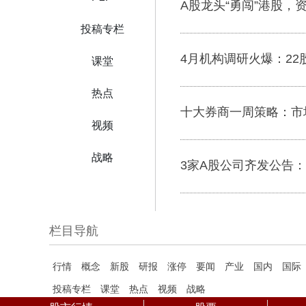
A股龙头“勇闯”港股，
投稿专栏
4月机构调研火爆：22
课堂
热点
十大券商一周策略：市
视频
战略
3家A股公司齐发公告
栏目导航
行情
概念
新股
研报
涨停
要闻
产业
国内
国际
投稿专栏
课堂
热点
视频
战略