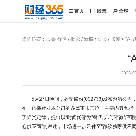
首页
股票
全球
您的位置：股票
行情
/
概念
/
新股
/
研报
/
涨停
> “A
“
2026-0
5月27日晚间，雄韬股份(002733)发布澄清公
布、传播针对本公司的多篇不实言论，主要内容包括：20
了韬(τ)定律，提出以“时间(τ)缩微”替代“几何缩微
心供应商”的表述，市场进一步延伸至“微软独家供应商