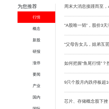
为您推荐
周末大消息接踵而至，
行情
“A股唯一韬”，股价3天涨
概念
新股
“父母告女儿，姐弟互
研报
涨停
如何把握“鱼尾行情”
要闻
9只个股月内跌停板超1
产业
国内
芯片、存储概念股下挫
国际