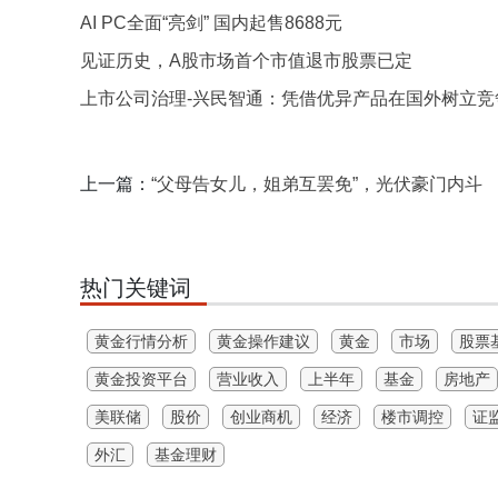
AI PC全面“亮剑” 国内起售8688元
见证历史，A股市场首个市值退市股票已定
上市公司治理-兴民智通：凭借优异产品在国外树立竞
上一篇：
“父母告女儿，姐弟互罢免”，光伏豪门内斗
热门关键词
黄金行情分析
黄金操作建议
黄金
市场
股票
黄金投资平台
营业收入
上半年
基金
房地产
美联储
股价
创业商机
经济
楼市调控
证
外汇
基金理财