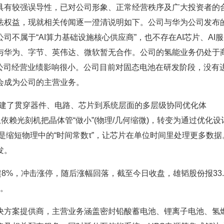
有较强误导性，已对公司形象、正常经营秩序及广大投资者的
法权益，现就相关传闻逐一澄清说明如下。公司与华为公司发布
司不属于“AI算力基础设施核心供应商”，也不存在AI芯片、AI
与华为、字节、英伟达、微软暂无合作。公司的氢能业务仍处于
，对公司经营业绩影响很小。公司目前对固态电池在研发阶段，没有
会成为公司的主营业务。
，构建了贯穿器件、电路、芯片到系统层面的多层级协同优化体
依赖光刻机把晶体管“做小”(物理/几何缩微)，转变为通过优化设
心是缩短物理中的“时间常数τ”，让芯片在单位时间里处理更多数据
发。
%，冲击涨停，随后涨幅回落，截至今日收盘，雄韬股份报33.
%。
方案提供商，主营业务涵盖密封铅酸蓄电池、锂离子电池、氢