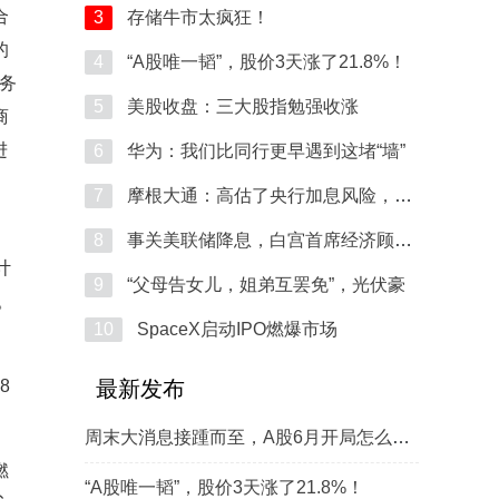
合
3
存储牛市太疯狂！
的
4
“A股唯一韬”，股价3天涨了21.8%！
服务
5
美股收盘：三大股指勉强收涨
商
进
6
华为：我们比同行更早遇到这堵“墙”
7
摩根大通：高估了央行加息风险，低波
8
事关美联储降息，白宫首席经济顾问发
计
9
“父母告女儿，姐弟互罢免”，光伏豪
。
10
SpaceX启动IPO燃爆市场
8
最新发布
周末大消息接踵而至，A股6月开局怎么走？
燃
“A股唯一韬”，股价3天涨了21.8%！