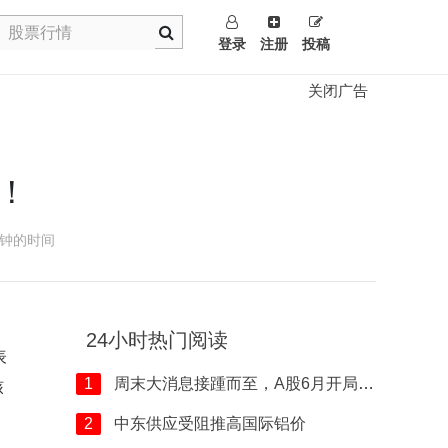
登录
注册
投稿
关闭广告
%！
钟的时间
24小时热门阅读
表
1
周末大消息接踵而至，A股6月开局怎么走
核
2
中东供应受阻推高国际铝价