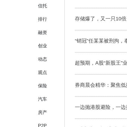
信托
存储爆了，又一只10倍
排行
融资
“销冠”任某某被刑拘，
创业
动态
超预期，A股“新股王”
观点
券商晨会精华：聚焦低
保险
汽车
一边抛港股避险，一边抢
房产
P2P