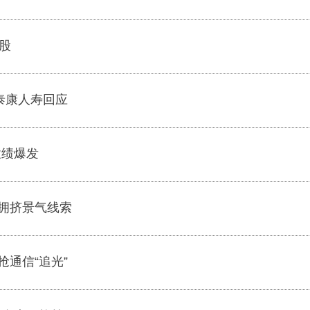
股
泰康人寿回应
业绩爆发
拥挤景气线索
通信“追光”