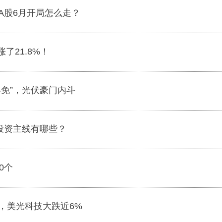
A股6月开局怎么走？
了21.8%！
罢免”，光伏豪门内斗
？投资主线有哪些？
0个
，美光科技大跌近6%