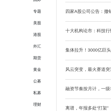
四家A股公司公告：撤
专题
美股
十大机构论市：科技行
港股
外汇
集体拉升！3000亿巨头
期货
风云突变，最火赛道突
黄金
公募
融资节奏按月计，一级
私募
理财
离谱，年报多处“打架”