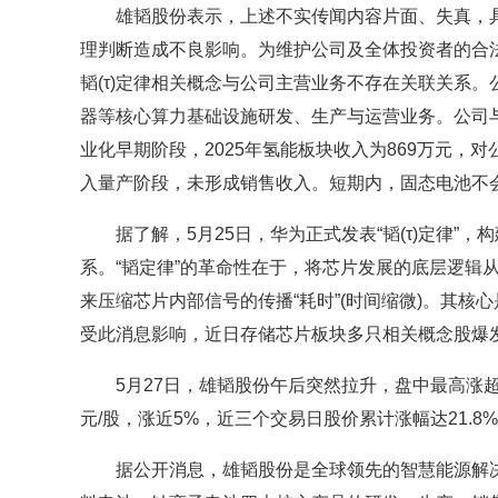
雄韬股份表示，上述不实传闻内容片面、失真，具
理判断造成不良影响。为维护公司及全体投资者的合
韬(τ)定律相关概念与公司主营业务不存在关联关系。公
器等核心算力基础设施研发、生产与运营业务。公司
业化早期阶段，2025年氢能板块收入为869万元
入量产阶段，未形成销售收入。短期内，固态电池不
据了解，5月25日，华为正式发表“韬(τ)定律”
系。“韬定律”的革命性在于，将芯片发展的底层逻辑从
来压缩芯片内部信号的传播“耗时”(时间缩微)。其核
受此消息影响，近日存储芯片板块多只相关概念股爆
5月27日，雄韬股份午后突然拉升，盘中最高涨超8
元/股，涨近5%，近三个交易日股价累计涨幅达21.8
据公开消息，雄韬股份是全球领先的智慧能源解决