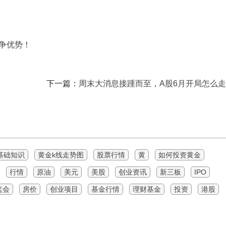
争优势！
下一篇：
周末大消息接踵而至，A股6月开局怎么
基础知识
黄金k线走势图
股票行情
黄
如何投资黄金
行情
原油
美元
美股
创业资讯
新三板
IPO
监会
房价
创业项目
基金行情
理财基金
投资
港股