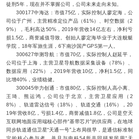
徒刑5年，现在并不掌握公司，公司未来走向未知。
300177中海达：市值75亿，实际控制人廖定海，公
司位于广州，主营精准定位产品（61%）、时空数据（2
9%），毛利高达50%，2019年营收14亿左右，净利亏
损1.5亿，商誉减值导致。创始人廖定海毕业于大连舰艇
学院，18年军旅生涯，6下南沙国产GPS第一人。
300627华测导航：市值70亿，实际控制人赵延平，
公司位于上海，主营卫星导航数据采集设备（78%）、
数据应用（22%），2019年营收10亿，净利1.5亿，同
比增40%，业绩稳健。
300045华力创通：市值80亿，实际控制人高小离、
王琦、熊运鸿，公司位于北京，主营卫星应用（2
8%）、轨道雷达信号（18%）、轨道交通（16%），20
19年营收8亿，亏损1.4亿，商誉减值1.8亿，公司是空天
互联网地面应用端核心部件“基带芯片”的供应商，在地球
同步轨道通信卫星“天通一号”上布局很早，是通信标准制
定的核心参与者，并且与电科54所共同研发民用“天