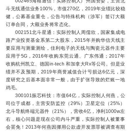
002465海格通信：实际控制人广州国资委，主营北
斗无线通信业务100%，市值270亿，2019年业绩比较稳
健，公募基金重仓，公告与特殊机构（涉军）签订大额
订单合同，大额业务将常态化。
002151北斗星通：实际控制人周儒欣，国家集成电
路产业投资基金系第二大股东，2015年并购华信天线主
要应用与测量测绘，佳利电子的天线与陶瓷元器件主要
应用于5G，2016年收购东莞云通、广东伟通；2017年
收购杭州凯立、德国in-tech 和加拿大Rx等公司。但是业
绩并不及预期，2019年商誉减值合计亏损达6亿元，深
度研究之后基本面非常一般，由于扩张导致的烂账一地
鸡毛。
300101振芯科技：市值64亿，实际控制人何燕，公
司位于成都，主营安防监控（29%）卫星定位（25%）
北斗导航终端元器件（21%），营收4亿，净利1000w左
右，核心问题是现在公司内斗严重，实际控制人被董事
会罢免！2013年何燕因挪用公款虚开发票罪被调查有期