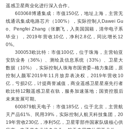
遥感卫星商业化进行深入合作。
603068博通集成：市值150亿，地址上海，主营无
线通讯集成电路芯片（100%），实际控制人Dawei Gu
o、Pengfei Zhang（张鹏飞，入美国国籍，清华电子系
毕业），2019年营收10亿，净利2.8亿，同比增长12
0%。
300053欧比特：市值100亿，位于珠海，主营铂亚
安防业务（36%）、测绘及信息系统（33%）、卫星大
数据（10%），实际控制人珠海市国资委--格力集团，原
控制人颜军2019年11月放弃表决权，2019年营收10
亿，亏损2亿，计提商誉减值，商业遥感卫星星座先行者
欧比特12颗遥感卫星在轨，服务加速落地；国资控股后
未来发展可期。
600879航天电子：市值185亿，位于北京，主营航
天产品61%、民用39%，实际控制人航天科技集团，20
19年营收230亿，净利5亿，卫星零部件国家队级核心供