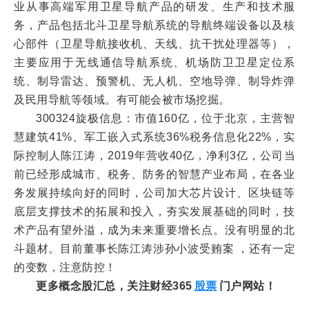
业从事高端军用卫星导航产品的研发、生产和技术服
务，产品包括北斗卫星导航系统的导航终端设备以及核
心部件（卫星导航接收机、天线、抗干扰处理器等），
主要应用于无线通信导航系统、机场防卫卫星定位系
统、制导雷达、预警机、无人机、空地导弹、制导炸弹
及民用导航等领域。有可能会被市场挖掘。
300324旋极信息：市值160亿，位于北京，主营智
慧建筑41%、军工嵌入式系统36%税务信息化22%，实
际控制人陈江涛，2019年营收40亿，净利3亿，公司当
前已经形成城市、税务、防务的智慧产业布局，在各业
务发展持续向好的同时，公司加大芯片设计、区块链等
底层支撑技术的拓展和投入，夯实发展基础的同时，技
术产品有望外溢，成为未来重要增长点。没有明显的北
斗题材。目前董事长陈江涛涉孙小波受贿案 ，还有一定
的变数，注意防控！
更多概念股汇总，关注财经365
股票
门户网站！