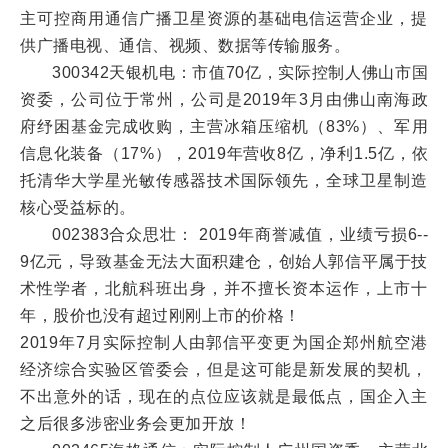
主可控商用通信广播卫星资源的基础电信运营企业，提
供广播电视、通信、视频、数据等传输服务。
300342天银机电：市值70亿，实际控制人佛山市国
资委，公司位于常州，公司是2019年3月由佛山南海政
府纾困基金完成收购，主营冰箱压缩机（83%）、军用
信息化装备（17%），2019年营收8亿，净利1.5亿，依
托清华大学星光敏传感器技术国际领先，全球卫星制造
核心受益标的。
002383合众思壮： 2019年商誉减值，业绩亏损6--
9亿元，导致基金无法大面积建仓，创始人郭信平属于技
术性学者，北航科班出身，并不擅长资本运作，上市十
年，股价也没有超过刚刚上市的价格！
2019年7月实际控制人由郭信平变更为国企郑州航空港
经济综合实验区管委会，但是这可能是新发展的契机，
不出意外的话，现在的点位应该就是最低点，国企入主
之后很多涉密业务会更加开放！