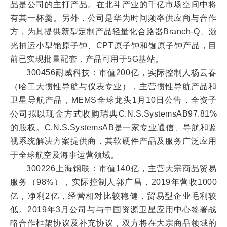
品是公司的主打产品。在北斗产业的千亿市场空间中将
有其一杯羹。另外，公司是华为时间频率供应商与合作
方，为其提供新型定制产品轻量化合路器Branch-Q、激
光抽运小型铯原子钟、CPT原子钟和铷原子钟产品，目
前已实现批量配套，产品可用于5G基站。
300456耐威科技：市值200亿，实际控制人杨云春
（哈工大惯性导航与仪表专业），主营惯性导航产品和
卫星导航产品，MEMS全球龙头1月10日公告，全资子
公司拟以现金方式收购瑞典C.N.S.SystemsAB97.81%
的股权。C.N.S.SystemsAB是一家专业通信、导航和监
视系统解决方案提供商，其软硬件产品及服务广泛应用
于全球航空及海事运营领域。
300226上海钢联：市值140亿，主营大宗商品贸易
服务（98%），实际控制人郭广昌，2019年营收1000
亿，净利2亿，经营相对比较稳健，贸易型企业毛利较
低。2019年3月公司与与中国资源卫星应用中心签署战
略合作框架协议及补充协议，双方将在大宗商品领域的