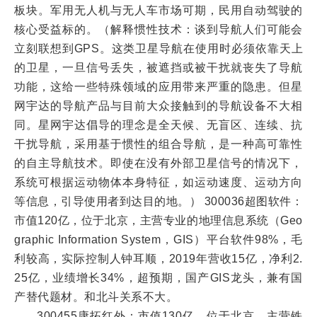
板块。军用无人机与无人车市场可期，民用自动驾驶的
核心受益标的。（解释惯性技术：谈到导航人们可能会
立刻联想到GPS。这类卫星导航在使用时必须依靠天上
的卫星，一旦信号丢失，被遮挡或被干扰就丧失了导航
功能，这给一些特殊领域的应用带来严重的隐患。但星
网宇达的导航产品与目前大众接触到的导航设备不大相
同。星网宇达倡导的理念是全天候、无盲区、连续、抗
干扰导航，采用基于惯性的组合导航，是一种高可靠性
的自主导航技术。即使在没有外部卫星信号的情况下，
系统可根据运动物体本身特征，如运动速度、运动方向
等信息，引导使用者到达目的地。） 300036超图软件：
市值120亿，位于北京，主营专业的地理信息系统（Geo
graphic Information System，GIS）平台软件98%，毛
利较高，实际控制人钟耳顺，2019年营收15亿，净利2.
25亿，业绩增长34%，超预期，国产GIS龙头，兼有国
产替代题材。和北斗关系不大。
300455康拓红外：市值130亿，位于北京，主营铁