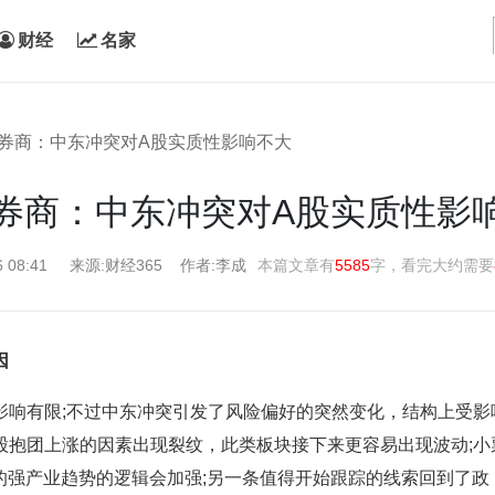
财经
名家
大券商：中东冲突对A股实质性影响不大
券商：中东冲突对A股实质性影
6 08:41
来源:财经365
作者:李成
本篇文章有
5585
字，看完大约需要
因
响有限;不过中东冲突引发了风险偏好的突然变化，结构上受影
股抱团上涨的因素出现裂纹，此类板块接下来更容易出现波动;小
的强产业趋势的逻辑会加强;另一条值得开始跟踪的线索回到了政