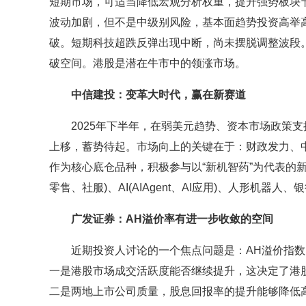
短期市场，可适当降低宏观分析权重，提升强势板块
波动加剧，但不是中级别风险，基本面趋势投资高举
破。短期科技超跌反弹出现中断，尚未摆脱调整波段
破空间。港股是潜在牛市中的领涨市场。
中信建投：变革大时代，赢在新赛道
2025年下半年，在弱美元趋势、资本市场政策支
上移，蓄势待起。市场向上的关键在于：财政发力、
作为核心底仓品种，积极参与以“新机智药”为代表的
零售、社服)、AI(AIAgent、AI应用)、人形机
广发证券：AH溢价率有进一步收敛的空间
近期投资人讨论的一个焦点问题是：AH溢价指数回
一是港股市场成交活跃度能否继续提升，这决定了港
二是两地上市公司质量，股息回报率的提升能够降低高