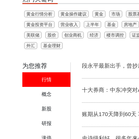
黄金行情分析
黄金操作建议
黄金
市场
股票
黄金投资平台
营业收入
上半年
基金
房地产
美联储
股价
创业商机
经济
楼市调控
证
外汇
基金理财
为您推荐
段永平最新出手，曾抄
行情
十大券商：中东冲突对
概念
新股
账期从170天降到60
研报
涨停
史诗级利好，很多年来