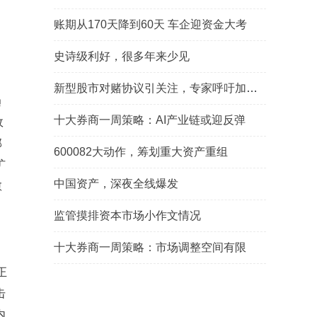
账期从170天降到60天 车企迎资金大考
史诗级利好，很多年来少见
新型股市对赌协议引关注，专家呼吁加强监管
趋
十大券商一周策略：AI产业链或迎反弹
政
部
600082大动作，筹划重大资产重组
扩
中国资产，深夜全线爆发
愈
监管摸排资本市场小作文情况
十大券商一周策略：市场调整空间有限
正
击
内