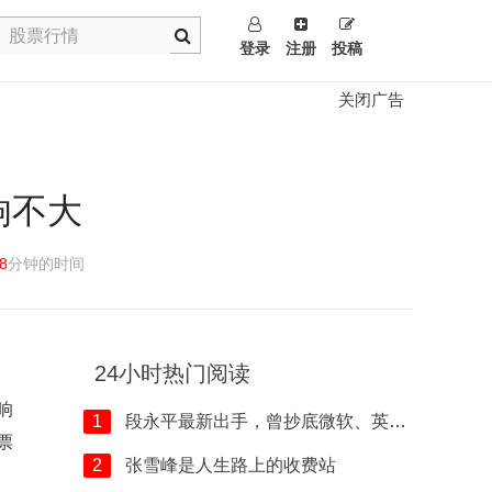
登录
注册
投稿
关闭广告
响不大
8
分钟的时间
24小时热门阅读
响
1
段永平最新出手，曾抄底微软、英伟达
票
2
张雪峰是人生路上的收费站