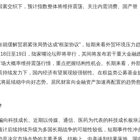
因素交织下，预计指数整体将维持震荡。关注内需消费、国产替
缓解贸易紧张局势达成“框架协议”，短期来看外贸环境压力
18日至19日，陆家嘴论坛即将举行，其间将发布若干重大金融
市场大概率维持震荡行情，重点把握结构性机会。长期来看，外
策持续发力下，国内经济有望展现较强韧性。在权益类公募基金
或将延续稳中向好态势。居民财富向金融资产加速再配置的趋势
？
偏向科技成长。近期以传媒、通信、医药为代表的科技成长板块
预计后续持续升级为多国长期战争的可能性较低，短期事件性冲
仍是决定市场走势的主要矛盾。结构上，中美谈判结果落地、国