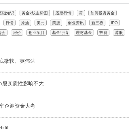
基础知识
黄金k线走势图
股票行情
黄
如何投资黄金
行情
原油
美元
美股
创业资讯
新三板
IPO
监会
房价
创业项目
基金行情
理财基金
投资
港股
底微软、英伟达
A股实质性影响不大
天 车企迎资金大考
少见