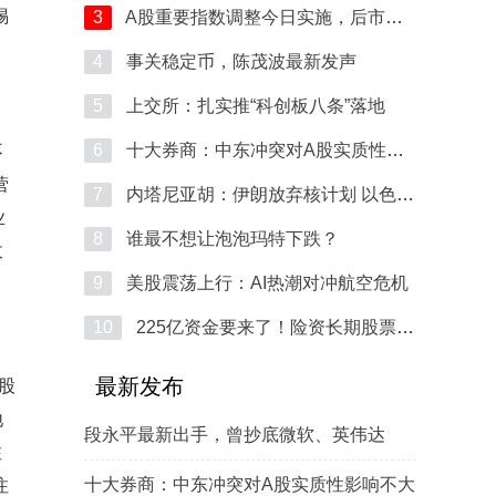
惕
3
A股重要指数调整今日实施，后市如何演
4
事关稳定币，陈茂波最新发声
5
上交所：扎实推“科创板八条”落地
6
十大券商：中东冲突对A股实质性影响不
不
营
7
内塔尼亚胡：伊朗放弃核计划 以色列愿
业
8
谁最不想让泡泡玛特下跌？
收
9
美股震荡上行：AI热潮对冲航空危机
10
225亿资金要来了！险资长期股票投资试
最新发布
股
地
段永平最新出手，曾抄底微软、英伟达
注
十大券商：中东冲突对A股实质性影响不大
注