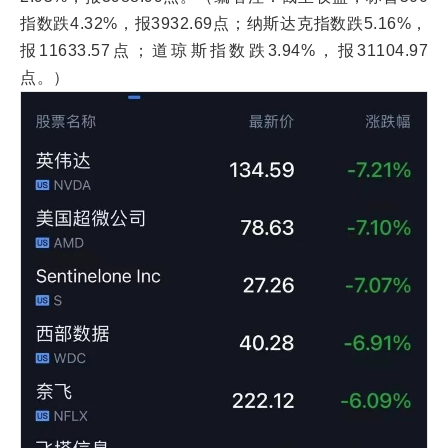
指数跌4.32%，报3932.69点；纳斯达克指数跌5.16%，
报11633.57点；道琼斯指数跌3.94%，报31104.97
点。）