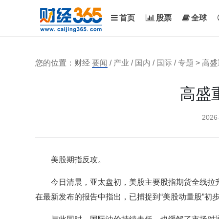
首页
股票
全球
您的位置：财经
要闻
/
产业
/
国内
/
国际
/
专题
> 高
高盛
2026
美股期指反攻。
今日清晨，亚太盘初，美股主要股指期货全线拉升，
在最新发布的报告中指出，已捕捉到“美股动量股”初