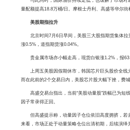
与此同时，国际油价持续走低，也缓解了市场对通胀
量配额提高18.8万桶/日。摩根士丹利、高盛等华
美股期指拉升
北京时间7月6日早间，美股三大股指期货集体拉升，截至
涨0.5%，道指期货涨0.04%。
贵金属市场亦小幅走高，现货白银涨1.2%，报63.11美
上周五美股因假期休市，韩国芯片巨头股价全线大涨，截
而在此前的2个交易日内，美股芯片股大幅下挫，费城
高盛交易台指出，当前“美股动量股”跌幅已为短线
因子常录得正回。
但高盛提示称，动量因子仓位依旧高度拥挤，若去
来看，市场正处于动量策略仓位出清初期，后续演绎