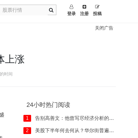
登录
注册
投稿
关闭广告
体上涨
的时间
24小时热门阅读
盛
1
告别高善文：他曾写尽经济分析的无奈
2
美股下半年何去何从？华尔街普遍乐观