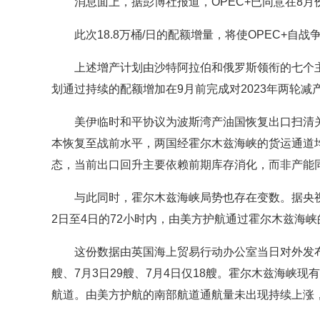
消息面上，据彭博社报道，OPEC+已同意在8月份将
此次18.8万桶/日的配额增量，将使OPEC+自战
上述增产计划由沙特阿拉伯和俄罗斯领衔的七个主要
划通过持续的配额增加在9月前完成对2023年两轮减
美伊临时和平协议为波斯湾产油国恢复出口扫清关
本恢复至战前水平，两国经霍尔木兹海峡的货运通道
态，当前出口回升主要依赖前期库存消化，而非产能
与此同时，霍尔木兹海峡局势也存在变数。据央视
2日至4日的72小时内，由美方护航通过霍尔木兹海峡
这份数据由英国海上贸易行动办公室当日对外发布。
艘、7月3日29艘、7月4日仅18艘。霍尔木兹海峡
航道。由美方护航的南部航道通航量未出现持续上涨