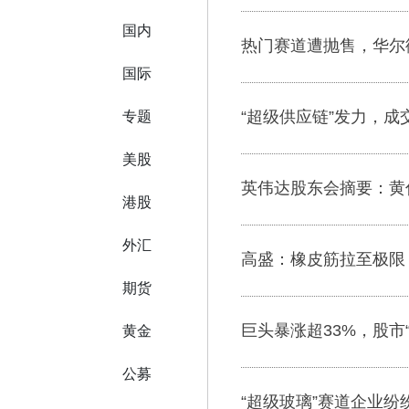
国内
热门赛道遭抛售，华尔
国际
“超级供应链”发力，成
专题
美股
英伟达股东会摘要：黄
港股
外汇
高盛：橡皮筋拉至极限
期货
巨头暴涨超33%，股市
黄金
公募
“超级玻璃”赛道企业纷