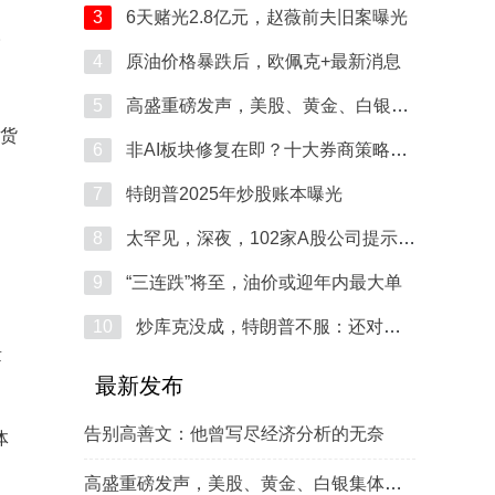
产
3
6天赌光2.8亿元，赵薇前夫旧案曝光
。
4
原油价格暴跌后，欧佩克+最新消息
5
高盛重磅发声，美股、黄金、白银集体
期货
6
非AI板块修复在即？十大券商策略来了
7
特朗普2025年炒股账本曝光
8
太罕见，深夜，102家A股公司提示风险
。
9
“三连跌”将至，油价或迎年内最大单
10
炒库克没成，特朗普不服：还对美联储
量
最新发布
告别高善文：他曾写尽经济分析的无奈
体
高盛重磅发声，美股、黄金、白银集体上涨