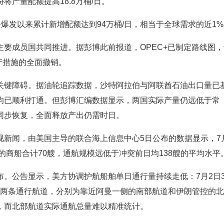
产量配额提高18.8万桶/日。
争爆发以来累计新增配额达到94万桶/日，相当于全球需求的近1
成员国共同推进。据彭博此前报道，OPEC+已制定路线图，
产措施的全面撤销。
键障碍。据油轮追踪数据，沙特阿拉伯与阿联酋石油出口量已
均已顺利打通。但彭博汇编数据显示，两国实际产量仍远低于常
同步恢复，全面释放产出仍需时日。
新闻，由美国主导的联合海上信息中心5日公布的数据显示，7
的商船合计70艘，通航规模远低于冲突前日均138艘的平均水平
公告显示，美方协调护航船舶单日通行量持续走低：7月2日3
现有两条通行航道，分别为靠近阿曼一侧的南部航道和伊朗管控的
，而北部航道实际通航总量难以精准统计。