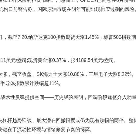
上行风险的担忧情绪。消息面上，OPEC+已同意在8月份将
尔街机构日前警告称，国际原油市场在明年可能出现供应过剩的风险
7:20.纳斯达克100指数期货大涨1.45%，标普500指数
元/盎司;现货黄金涨0.37%，报4189.54美元/盎司。
至收盘，SK海力士大涨10.88%，三星电子大涨8.22%
半导体指数累计跌幅超11%。
战术性反弹提供空间——历史经验表明，回调阶段逢低介入动
杠杆趋势延续，最大潜在回撤幅度或仍为现有跌幅的两倍。整
关键在于流动性环境与情绪修复节奏的博弈。