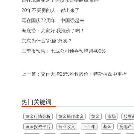
倒挂现象蔓延！美债收益率曲线“躺平”
20年不买房的人，都出来了
写在国庆72周年：中国强起来
海底捞：大家好 我涨价了哟！
京东为什么“死磕”外卖？
三季报预告：七成公司预喜预增超400%
上一篇：
交付大增25%难救股价：特斯拉盘中重挫
热门关键词
黄金行情分析
黄金操作建议
黄金
市场
股票
黄金投资平台
营业收入
上半年
基金
房地产