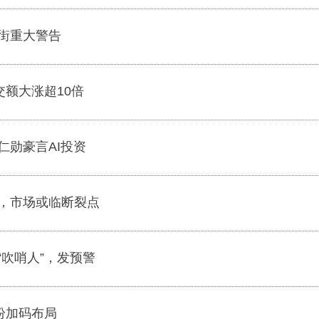
街重大警告
交额大涨超10倍
仁勋豪言AI投资
，市场或临断裂点
“吹哨人”，发预警
纷加码布局