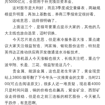
共5000亿元，全部用于补充项目资本金。
这对股市是大利好，而且3季度成交量爆表，两融规
模提升明显，再加上基数低，券商三季报肯定很好看。
这啥意思，说得很明确了。
上面这三个，是猫哥要重点提示大家的，其他的几
大主线也放自选里，适时切换。
今天芯片差点意思，但是液冷服务器大涨，重点建
议大家关注领益智造、鸿富瀚、银轮股份这些，特别是
英伟达正推动供应商开发微通道水冷板技术。
人形机器人今天涨幅也很大，长线关注吧，重点宁
波华翔、长盈、三花、领益智造这几个。
贵金属、能源金属，这也是老生常谈了，黄金现货
站上3800.猫哥翻了下今年头一次推黄金的文章，当时21
00(可点击阅读原文)，很多人还一堆质疑，现在看4000
只是时间问题，铜的价格也在飙高，紫金矿业、西部矿
业走得很稳，但是在之前三连板的精艺股份，今天被几
乎跌停，有意思啊。