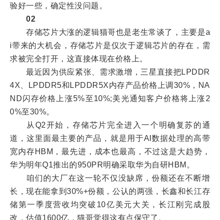
验好一些，确定性没问题。
02
存储芯片大涨的逻辑猫哥也是老生常谈了，主要是a
i带来的大机会，存储芯片是仅次于逻辑芯片的存在，需
求被完全打开，这直接体现在价格上。
最近因为供应紧张、需求激增，三星直接把LPDDR
4X、LPDDR5和LPDDR5X内存产品价格上调30%，NA
ND闪存价格上涨5%至10%;美光通知客户价格将上涨2
0%至30%。
从Q2开始，存储芯片完全进入一个明确复苏的通
道，这里面最主要的产品，就是用于AI数据处理的高带
宽内存HBM，最先进，成本也最高，不过这是大趋势，
华为明年Q1推出的950PR明确采取华为自研HBM。
咱们的大厂在这一轮不仅没缺席，份额还在不断增
长，现在能拿到30%+份额，公认的两强，长鑫和长江存
储第一季度营收均突破10亿美元大关，长江刚完成股
改，估值1600亿，猫哥觉得这有点保守了。