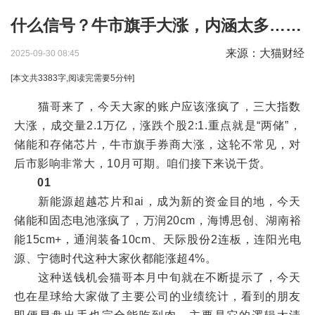
什么信号？牛市旗手大涨，内涵太多……
来源：大猫财经
2025-09-30 08:45
[本文共
3383
字,阅读完需要
5
分钟]
猫哥来了，今天大家的账户应该涨疯了，三大指数
大涨，成交量2.1万亿，涨跌个股2:1.重点就是“两储”，
储能和存储芯片，牛市旗手券商大涨，这轮不常见，对
后市影响非常大，10月可期。咱们接下来说干货。
01
新能源超越芯片和ai，成为新的资金目的地，今天
储能和固态电池涨疯了，万润20cm，海博思创、湖南裕
能15cm+，通润装备10cm、天际股份2连板，连阳光电
源、宁德时代这种大家伙都能涨超4%。
这种送钱机会猫哥本月中旬就在不断提示了，今天
也在星球给大家做了主要公司的业绩统计，看到的朋友