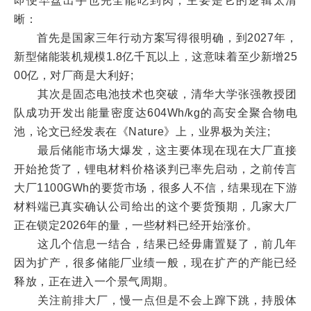
即便早盘出手也完全能吃到肉，主要是它的逻辑太清
晰：
首先是国家三年行动方案写得很明确，到2027年，
新型储能装机规模1.8亿千瓦以上，这意味着至少新增25
00亿，对厂商是大利好;
其次是固态电池技术也突破，清华大学张强教授团
队成功开发出能量密度达604Wh/kg的高安全聚合物电
池，论文已经发表在《Nature》上，业界极为关注;
最后储能市场大爆发，这主要体现在现在大厂直接
开始抢货了，锂电材料价格谈判已率先启动，之前传言
大厂1100GWh的要货市场，很多人不信，结果现在下游
材料端已真实确认公司给出的这个要货预期，几家大厂
正在锁定2026年的量，一些材料已经开始涨价。
这几个信息一结合，结果已经毋庸置疑了，前几年
因为扩产，很多储能厂业绩一般，现在扩产的产能已经
释放，正在进入一个景气周期。
关注前排大厂，慢一点但是不会上蹿下跳，持股体