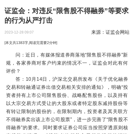
证监会：对违反“限售股不得融券”等要求
的行为从严打击
来源：证监会网站
2023-12-28 09:07
[本文共
1383
字,阅读完需要
2
分钟]
问：近日，有媒体报道券商落地“限售股不得融券”新
规，各家券商对客户约束的情况不一，证监会对此有何
评价？
答：10月14日，沪深北交易所发布《关于优化融券
交易和转融通证券出借交易相关安排的通知》，明确“投
资者持有上市公司限售股份、战略配售股份，以及持有
以大宗交易方式受让的大股东或者特定股东减持股份等
有转让限制的股份的，在限制期内，投资者及其关联方
不得融券卖出该上市公司股票”，进一步完善了“限售股不
得融券”的要求。同时要求证券公司应当按照穿透原则核