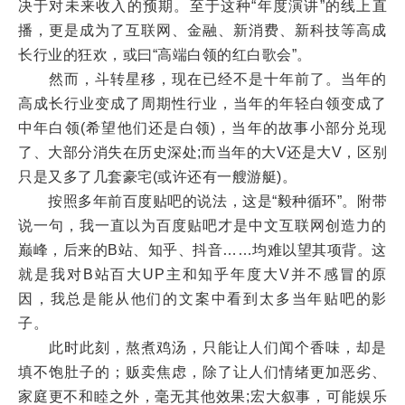
决于对未来收入的预期。至于这种“年度演讲”的线上直
播，更是成为了互联网、金融、新消费、新科技等高成
长行业的狂欢，或曰“高端白领的红白歌会”。
然而，斗转星移，现在已经不是十年前了。当年的
高成长行业变成了周期性行业，当年的年轻白领变成了
中年白领(希望他们还是白领)，当年的故事小部分兑现
了、大部分消失在历史深处;而当年的大V还是大V，区别
只是又多了几套豪宅(或许还有一艘游艇)。
按照多年前百度贴吧的说法，这是“毅种循环”。附带
说一句，我一直以为百度贴吧才是中文互联网创造力的
巅峰，后来的B站、知乎、抖音……均难以望其项背。这
就是我对B站百大UP主和知乎年度大V并不感冒的原
因，我总是能从他们的文案中看到太多当年贴吧的影
子。
此时此刻，熬煮鸡汤，只能让人们闻个香味，却是
填不饱肚子的；贩卖焦虑，除了让人们情绪更加恶劣、
家庭更不和睦之外，毫无其他效果;宏大叙事，可能娱乐