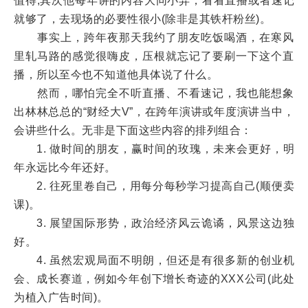
值得;其次他每年讲的内容大同小异，看看直播或者速记
就够了，去现场的必要性很小(除非是其铁杆粉丝)。
事实上，跨年夜那天我约了朋友吃饭喝酒，在寒风
里轧马路的感觉很嗨皮，压根就忘记了要刷一下这个直
播，所以至今也不知道他具体说了什么。
然而，哪怕完全不听直播、不看速记，我也能想象
出林林总总的“财经大V”，在跨年演讲或年度演讲当中，
会讲些什么。无非是下面这些内容的排列组合：
1. 做时间的朋友，赢时间的玫瑰，未来会更好，明
年永远比今年还好。
2. 往死里卷自己，用每分每秒学习提高自己(顺便卖
课)。
3. 展望国际形势，政治经济风云诡谲，风景这边独
好。
4. 虽然宏观局面不明朗，但还是有很多新的创业机
会、成长赛道，例如今年创下增长奇迹的XXX公司(此处
为植入广告时间)。