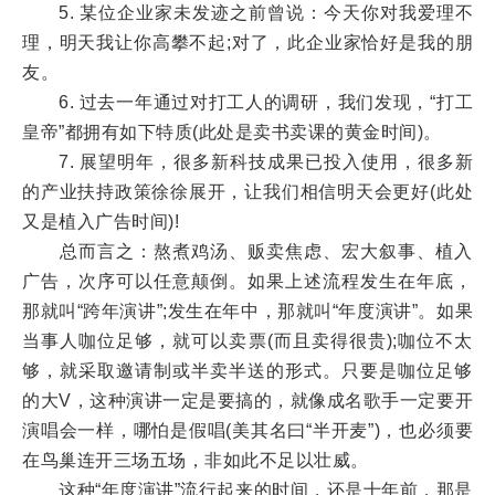
5. 某位企业家未发迹之前曾说：今天你对我爱理不
理，明天我让你高攀不起;对了，此企业家恰好是我的朋
友。
6. 过去一年通过对打工人的调研，我们发现，“打工
皇帝”都拥有如下特质(此处是卖书卖课的黄金时间)。
7. 展望明年，很多新科技成果已投入使用，很多新
的产业扶持政策徐徐展开，让我们相信明天会更好(此处
又是植入广告时间)!
总而言之：熬煮鸡汤、贩卖焦虑、宏大叙事、植入
广告，次序可以任意颠倒。如果上述流程发生在年底，
那就叫“跨年演讲”;发生在年中，那就叫“年度演讲”。如果
当事人咖位足够，就可以卖票(而且卖得很贵);咖位不太
够，就采取邀请制或半卖半送的形式。只要是咖位足够
的大V，这种演讲一定是要搞的，就像成名歌手一定要开
演唱会一样，哪怕是假唱(美其名曰“半开麦”)，也必须要
在鸟巢连开三场五场，非如此不足以壮威。
这种“年度演讲”流行起来的时间，还是十年前，那是