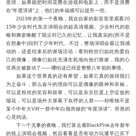
觉得，如果能把时间花费在游戏和电影上，而不是浪费
在“年度演讲”上，他们的幸福感可以提升一些。
2023年的第一个夜晚，我在自家的影音室里观看20
15年少女时代东京演唱会的超高清视频。少女时代的歌
喉和舞姿唤醒了我尘封已久的记忆，让我真实的(而不是
在想象中)回到了少年时代。不过，整场演唱会最让我感
动的，还是结束后的谢场活动：看到粉丝们如此热爱自
己的偶像，偶像们如此充满生机地向他们致谢，我的心
弦再次被拨动了——哪怕这已经是整整八年前的事情。
如果这个世界真的还有希望，如果它真的值得我们
为之奋斗，那么奋斗的理由可以是偶像的眼神和衣袖，
可以是粉丝的笑容和鼓掌，可以是东京巨蛋上空绽放的
烟花，可以是场外大屏幕下欢呼的人群——却唯独不是
某个中年大V对一群中年白领所做的“年度演讲”、所熬的
心灵鸡汤。
下一个无事的夜晚，我打算去看BlackPink去年新年
的线上演唱会视频，然后看看是否有动力玩通早已买下