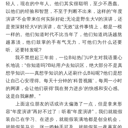
轻人，现在的中年人。他们其实很聪明，至少不愚蠢。
以他们的经验和智慧，不至于判断不出来，这样的“年度
演讲”不会带来任何实际好处;无论是野生大V的演讲，还
是资深财经大V的演讲，在“无效”这件事情上，都是一模
一样的。他们知道时代不比当年了，他们知道鸡汤越熬
越寡淡，他们鼓掌的手有气无力，可他们为什么还要
听、还要转发呢?
我不禁想起三年前，一位B站热门UP主对我语重心
长地说：“你知道吗?B站用户去知识区，绝大部分不是真
想学知识——真想学知识的人还刷什么B站呢?他们是想
让自己心安理得。每天十分钟的‘科普视频’，每周一小时
的网课，会让他们获得‘我在努力进步’的快感和安心感。
这是自我麻醉。”
上面这位朋友的话或许太偏激了一点，但是拿来形
容“年度演讲”再好不过了：听着“年度演讲”，我们就能假
装自己在学习、在进步，就能假装满地都是创业机会，
就能假装马云、张一鸣触手可及，就能假装一夜暴富的