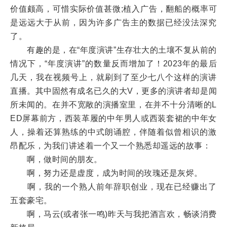
价值颇高，可惜实际价值甚微;植入广告，翻船的概率可
是远远大于从前，因为许多广告主的数据已经没法深究
了。
有趣的是，在“年度演讲”生存壮大的土壤不复从前的
情况下，“年度演讲”的数量反而增加了！2023年的最后
几天，我在视频号上，就刷到了至少七八个这样的演讲
直播。其中固然有成名已久的大V，更多的演讲者却是闻
所未闻的。在并不宽敞的演播室里，在并不十分清晰的L
ED屏幕前方，西装革履的中年男人或西装套裙的中年女
人，操着还算熟练的中式朗诵腔，伴随着似曾相识的激
昂配乐，为我们讲述着一个又一个熟悉却遥远的故事：
啊，做时间的朋友。
啊，努力还是虚度，成为时间的玫瑰还是灰烬。
啊，我的一个熟人前年辞职创业，现在已经赚出了
五套豪宅。
啊，马云(或者张一鸣)昨天与我把酒言欢，畅谈消费