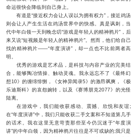
命运很快会降临到自己身上。
有道是“接近权力会让人误以为拥有权力”，接近鸡汤
则会让人产生生活在鸡汤世界中的快感。真是讽刺，当
代中年白领一天到晚念叨“游戏是年轻人的精神鸦片”，后
来又说“短视频是年轻人的精神鸦片”。然而，他们给自己
找的精神鸦片——“年度演讲”，却一点也不比前两者高
明。
优秀的游戏是艺术品，是科技与内容产业的完美结
合，能够陶冶情操、触动灵魂。我永远忘不了《最终幻
想10》的缠绵悱恻，《女神异闻录5》的激昂飒爽，《极
乐迪斯科》的哀怨婉转，以及《赛博朋克2077》的光怪
陆离。
在游戏中，我们能收获感动、震撼、欣悦和友谊;
在“年度演讲”中，我们只能收获二手文案和不知道第几手
的话术。我在这里无意苛责那些至今仍沉迷于“年度演
讲”的中年白领，因为精神鸦片往往是不可或缺的;我只是