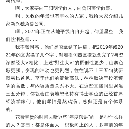
新格局。
啊，大家要向王阳明学做人，向曾国藩学做事。
啊，欠收的年景也有丰收的人家，我给大家介绍几
家新兴独角兽公司。
啊，2024年正在从地平线冉冉升起，仰望星空，我
们热泪盈眶……
我不禁困惑，他们是否拿错了讲稿，把2019年或20
21年的文案换了几个字，对着提词器直接就念完了?与资
深财经大V相比，上述“野生大V”的原创性更少，山寨色
彩更强，变现的冲动也更剧烈，往往说不上三五句就要
图穷匕首见。至于他们的流量高低，往往取决于投流预
算的高低，与内容质量关系不大。在这些直播间里厮混
三五分钟，你就会由衷地想念持有博士学位的正经首席
经济学家们，他们哪怕是熬鸡汤，总归还是有个体系
的。
花费宝贵的时间去听这些“年度演讲”的，是些什么样
的人？答曰：都是体面人，积极向上的人，多年前的年