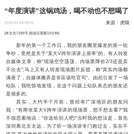
“年度演讲”这锅鸡汤，喝不动也不想喝了
来源：虎嗅
2024-01-04 08:41
[本文共
7289
字,阅读完需要
10
分钟]
新年的第一个工作日，我的朋友圈里爆发的第一轮
争吵，竟然是关于“某大V跨年演讲上座率”的。有人转发
自媒体文章，称“现场空空荡荡、内场票降价2/3还是卖
不出去”;马上又有人转发现场图片反驳，称“其实内场都
满座了，自媒体搬弄是非应该吃官司”。由此引发了一场
站队，我吃惊地发现，在这个问题上站队表态的朋友还
是很多的。
其实，大约半个月前，曾经有广深地区的朋友问
我：“有两张某大V跨年演讲的现场票，想不想去看?”我
不假思索地说：“你送给别人吧!”当时我的想法是，首先
深圳离北京太远，为了听一场演讲专门跑过去，实在不