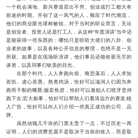
一个机会满地、新兴赛道层出不穷、创业或打工都大有
前途的时期。开创了这一风气的人，顺应了时代潮流，
他们的商业眼光堪称敏锐。对于当时的听众而言，无论
是创业者、投资人还是打工人，从这种“年度演讲”当中还
是能获得一些东西的：哪怕只是听听大佬们的八卦、创
业者的故事，以及各种公开信息的整理，也绝不是一无
所获。如果是在现场听演讲，他们事后还能收获无尽的
谈资，以及同事们钦羡的目光。
在那个时代，人人奔跑向前、唯恐落后，人人求知
若饥、虚心若愚。熬煮鸡汤，恰好可以滋润人们因为奔
跑而干裂的嘴唇;贩卖焦虑，恰好可以激励人们咬牙坚持
跑下去;宏大叙事，恰好可以帮助人们看清远方的赛道;植
入广告，恰好可以向人们介绍一些真正成功的公司、品
牌。
虽然动辄几千块的门票太贵了一点，不过历史一再
证明，人们的消费意愿不是取决于当前的收入，而是取